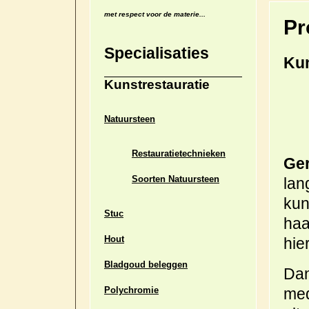
met respect voor de materie...
Pr
Specialisaties
Kun
Kunstrestauratie
Natuursteen
Restauratietechnieken
Ger
Soorten Natuursteen
lan
kun
Stuc
haa
Hout
hie
Bladgoud beleggen
Dan
Polychromie
med