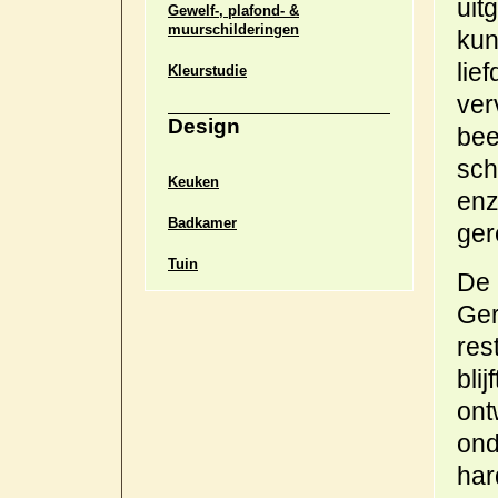
uit
Gewelf-, plafond- &
muurschilderingen
kun
lie
Kleurstudie
ver
Design
bee
sch
Keuken
enz
Badkamer
ger
Tuin
De 
Ger
res
bli
ont
ond
har