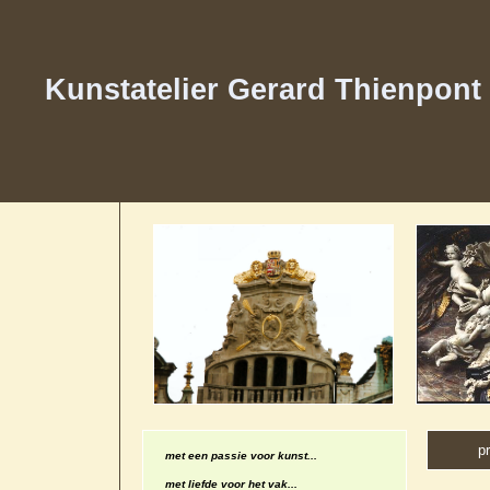
Kunstatelier Gerard Thienpont
pr
met een passie voor kunst...
met liefde voor het vak...