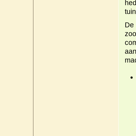
hed
tui
De 
zoo
com
aan
mac